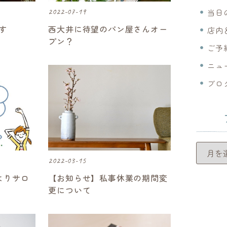
2022-07-19
当日
す
西大井に待望のパン屋さんオー
店内＆
プン？
ご予
ニュ
ブロ
アーカイブ
2022-03-15
よりサロ
【お知らせ】私事休業の期間変
更について