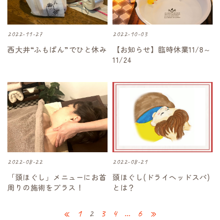
2022-11-27
2022-10-03
西大井“ふもぱん”でひと休み
【お知らせ】臨時休業11/8～
11/24
2022-08-22
2022-08-21
「頭ほぐし」メニューにお首
頭ほぐし(ドライヘッドスパ)
周りの施術をプラス！
とは？
«
1
2
3
4
…
6
»